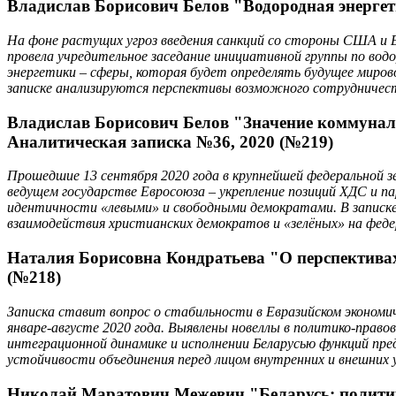
Владислав Борисович Белов "Водородная энергет
На фоне растущих угроз введения санкций со стороны США и Е
провела учредительное заседание инициативной группы по водор
энергетики – сферы, которая будет определять будущее мирово
записке анализируются перспективы возможного сотрудничест
Владислав Борисович Белов "Значение коммунал
Аналитическая записка №36, 2020 (№219)
Прошедшие 13 сентября 2020 года в крупнейшей федеральной 
ведущем государстве Евросоюза – укрепление позиций ХДС и п
идентичности «левыми» и свободными демократами. В записке
взаимодействия христианских демократов и «зелёных» на федер
Наталия Борисовна Кондратьева "О перспективах
(№218)
Записка ставит вопрос о стабильности в Евразийском экономи
январе-августе 2020 года. Выявлены новеллы в политико-прав
интеграционной динамике и исполнении Беларусью функций пре
устойчивости объединения перед лицом внутренних и внешних 
Николай Маратович Межевич "Беларусь: политич