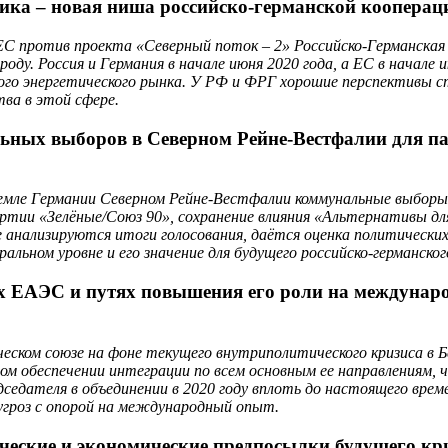
ика – новая ниша российско-германской кооперац
С против проекта «Северный поток – 2» Российско-Германская 
оду. Россия и Германия в начале июня 2020 года, а ЕС в начале
го энергетического рынка. У РФ и ФРГ хорошие перспективы ста
ва в этой сфере.
ьных выборов в Северном Рейне-Вестфалии для па
земле Германии Северном Рейне-Вестфалии коммунальные выбор
артии «Зелёные/Союз 90», сохранение влияния «Альтернативы дл
 анализируются итоги голосования, даётся оценка политически
альном уровне и его значение для будущего российско-германско
 ЕАЭС и путях повышения его роли на междунаро
ческом союзе на фоне текущего внутриполитического кризиса в 
овом обеспечении интеграции по всем основным ее направлениям
дседателя в объединении в 2020 году вплоть до настоящего вр
угроз с опорой на международный опыт.
еские и экономические предпосылки будущего кри