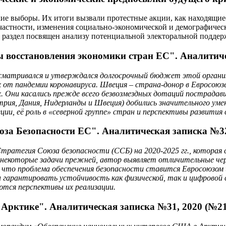
кие выборы. Их итоги вызвали протестные акции, как находящиес
частности, изменения социально-экономической и демографическ
аздел посвящен анализу потенциальной электоральной поддержк
 восстановления экономики стран ЕС". Аналитиче
ассматривался и утверждался долгосрочный бюджет этой органи
от пандемии коронавируса. Швеция – страна-донор в Евросоюзе
ах. Они касались прежде всего безвозмездных дотаций пострада
трия, Дания, Нидерланды и Швеция) добились значительного ум
ции, её роль в «северной группе» стран и перспективы развития
за Безопасности ЕС". Аналитическая записка №32
Стратегия Союза безопасности (ССБ) на 2020-2025 гг., которая
некоторые задачи прежней, автор выявляет отличительные чер
, что проблема обеспечения безопасности ставится Евросоюзом 
 гарантировать устойчивость как физической, так и цифровой 
ются перспективы их реализации.
Арктике". Аналитическая записка №31, 2020 (№21