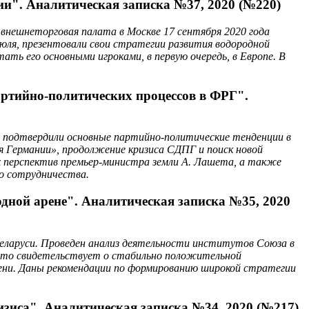
ии". Аналитическая записка №37, 2020 (№220)
внешнеторговая палата в Москве 17 сентября 2020 года
 июля, презентовали свои стратегии развития водородной
ть его основными игроками, в первую очередь, в Европе. В
ртийно-политических процессов в ФРГ".
ы подтвердили основные партийно-политические тенденции в
я Германии», продолжение кризиса СДПГ и поиск новой
х перспектив премьер-министра земли А. Лашета, а также
го сотрудничества.
дной арене". Аналитическая записка №35, 2020
Беларуси. Проведен анализ деятельности институтов Союза в
, что свидетельствует о стабильно положительной
емени. Даны рекомендации по формированию широкой стратегии
зиса". Аналитическая записка №34, 2020 (№217)