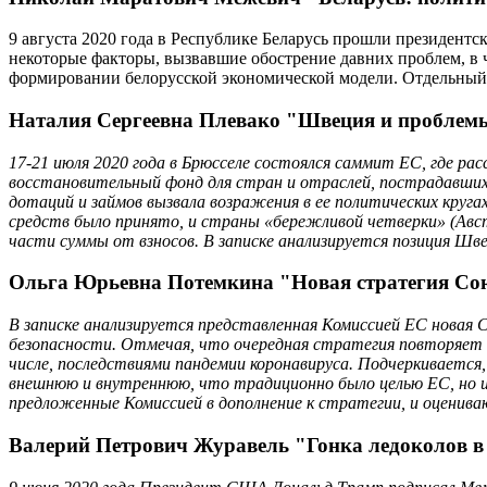
9 августа 2020 года в Республике Беларусь прошли президентс
некоторые факторы, вызвавшие обострение давних проблем, в 
формировании белорусской экономической модели. Отдельный р
Наталия Сергеевна Плевако "Швеция и проблемы
17-21 июля 2020 года в Брюсселе состоялся саммит ЕС, где р
восстановительный фонд для стран и отраслей, пострадавших 
дотаций и займов вызвала возражения в ее политических круг
средств было принято, и страны «бережливой четверки» (Авс
части суммы от взносов. В записке анализируется позиция Шве
Ольга Юрьевна Потемкина "Новая стратегия Сою
В записке анализируется представленная Комиссией ЕС новая 
безопасности. Отмечая, что очередная стратегия повторяет 
числе, последствиями пандемии коронавируса. Подчеркивается
внешнюю и внутреннюю, что традиционно было целью ЕС, но и
предложенные Комиссией в дополнение к стратегии, и оценива
Валерий Петрович Журавель "Гонка ледоколов в 